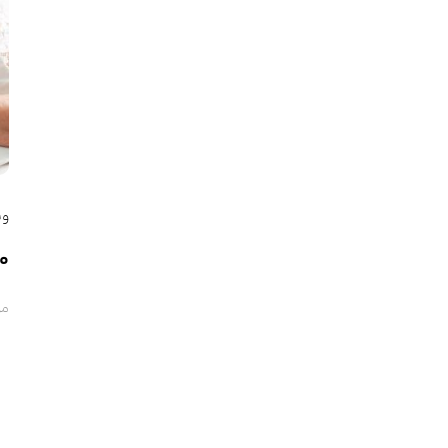
وب
20 هدیه شگفت ا
مردا