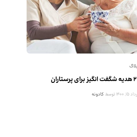
لاگ
نگیز برای پرستاران
توسط
د 15, 1400
کادونه