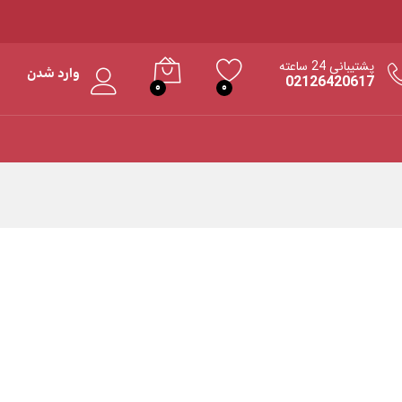
پشتیبانی 24 ساعته
وارد شدن
02126420617
0
0