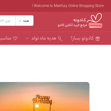
Welcome to Martfury Online Shopping Store !
همه
کادوتو بساز!
هدیه ماه تولد
مناسب