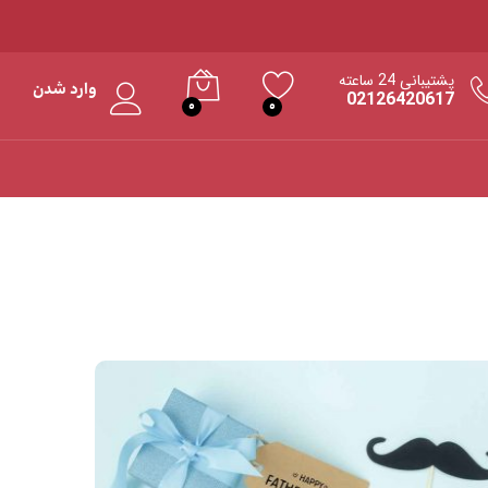
پشتیبانی 24 ساعته
وارد شدن
02126420617
0
0