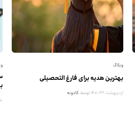
وبلاگ
وب
بهترین هدیه برای فارغ التحصیلی
بر
توسط
اردیبهشت 23, 1401
کادونه
خردا