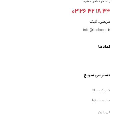
با ما در تماس باشید
44 18 42 02126
شریعتی، قلهک
info@kadoone.ir
نمادها
دسترسی سریع
کادوتو بساز!
هدیه ماه تولد
فروردین